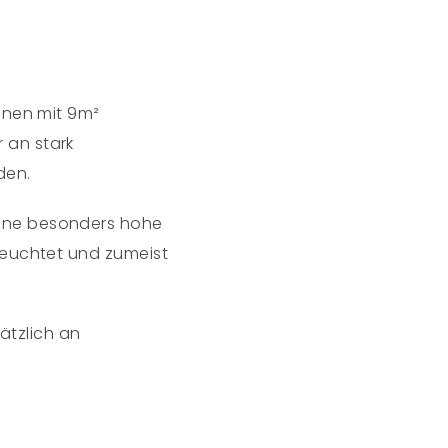
inen mit 9m²
 an stark
den.
eine besonders hohe
leuchtet und zumeist
ätzlich an